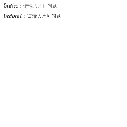
ບົດຕໍ່ໄປ：
请输入常见问题
ບົດກ່ອນນີ້：
请输入常见问题