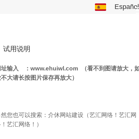
Español
Español
中文
English
试用说明
繁体
址输入 ：www.ehuiwl.com （看不到图请放大，
日本語
放不大请长按图片保存再放大）
한국어
ພາສາລາວ
当然您也可以搜索：介休网站建设（艺汇网络！艺汇网
ภาษาไทย
络！艺汇网络！）
Pусский